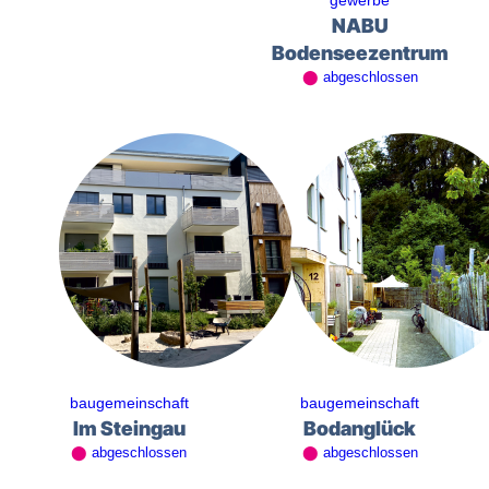
gewerbe
NABU
Bodenseezentrum
⬤
abgeschlossen
baugemeinschaft
baugemeinschaft
Im Steingau
Bodanglück
⬤
abgeschlossen
⬤
abgeschlossen