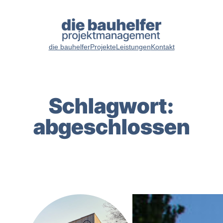
Zum
Inhalt
springen
die bauhelfer
Projekte
Leistungen
Kontakt
Schlagwort:
abgeschlossen