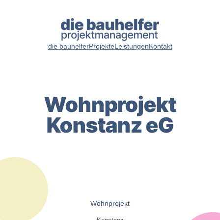
Zum
Inhalt
springen
die bauhelfer
Projekte
Leistungen
Kontakt
Wohnprojekt
Konstanz eG
Wohnprojekt